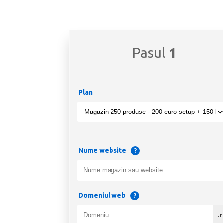
Pasul
1
Plan
Nume website
?
Domeniul web
?
.